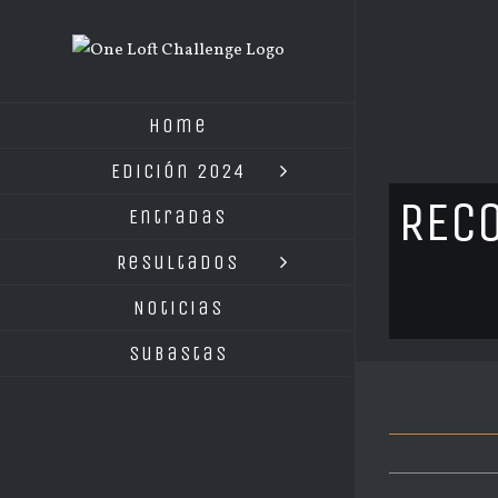
Saltar
al
contenido
Home
Edición 2024
RECO
Entradas
Resultados
Noticias
Subastas