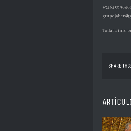
+3464509646
grupojaber@
Toda la info e
SHARE THI
ARTÍCUL