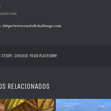
2
gmail.com
n:
https//www.oneloftchallenge.com
S STORY, CHOOSE YOUR PLATFORM!
OS RELACIONADOS