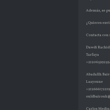
Además, se pu
¿Quieres envi
Contacta con 
Dawdi Rachid
Tarfaya
+21206599259
Abadallh Bai
Laayoune
+212666172219
ouldbairouk@
Carlos Medina