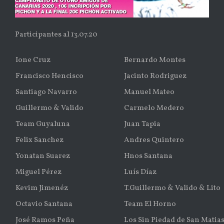
Participantes al 13.07.20
Ione Cruz
Bernardo Montes
Francisco Hencisco
Jacinto Rodriguez
Santiago Navarro
Manuel Mateo
Guillermo & Valido
Carmelo Medero
Team Guyaluna
Juan Tapia
Felix Sanchez
Andres Quintero
Yonatan Suarez
Hnos Santana
Miguel Pérez
Luís Díaz
Kevim Jimenéz
T.Guillermo & Valido & Lito
Octavio Santana
Team El Horno
José Ramos Peña
Los Sin Piedad de San Matia