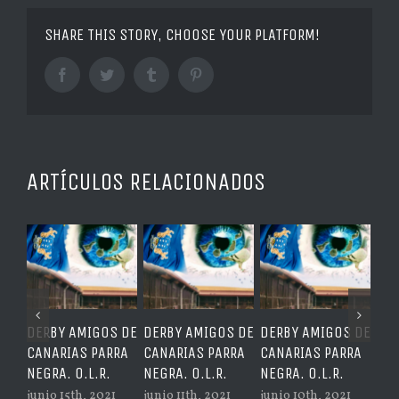
SHARE THIS STORY, CHOOSE YOUR PLATFORM!
Facebook
Twitter
Tumblr
Pinterest
ARTÍCULOS RELACIONADOS
DERBY AMIGOS DE
DERBY AMIGOS DE
DERBY AMIGOS DE
DER
CANARIAS PARRA
CANARIAS PARRA
CANARIAS PARRA
CAN
NEGRA. O.L.R.
NEGRA. O.L.R.
NEGRA. O.L.R.
NEG
junio 11th, 2021
junio 10th, 2021
junio 6th, 2021
juli