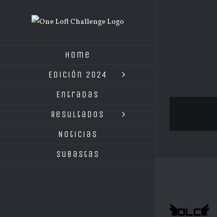
Saltar
al
contenido
Home
Edición 2024
Entradas
Resultados
Noticias
Subastas