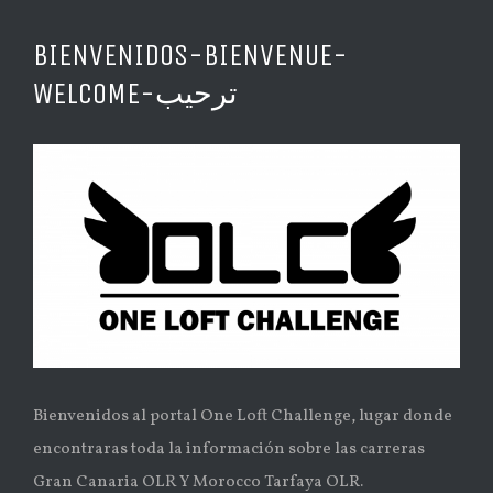
BIENVENIDOS-BIENVENUE-
WELCOME-ترحيب
Ver
imagen
más
grande
Bienvenidos al portal One Loft Challenge, lugar donde
encontraras toda la información sobre las carreras
Gran Canaria OLR Y Morocco Tarfaya OLR.