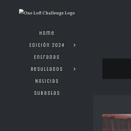
Saltar
al
contenido
Home
Edición 2024
Entradas
Resultados
Noticias
Subastas