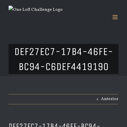
Saltar
al
contenido
DEF27EC7-17B4-46FE-
BC94-C6DEF4419190
Anterior
DEF27EC7-17B4-46FE-BC94-