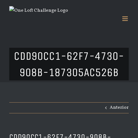
Saltar
al
contenido
CDD90CC1-62F7-4730-
908B-187305AC526B
Anterior
CDD90CC1-62F7-4730-908B-