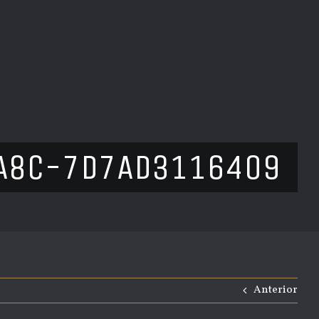
A8C-7D7AD3116409
Anterior