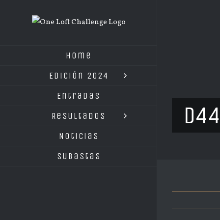
Saltar
al
contenido
Home
Edición 2024
Entradas
D4
Resultados
Noticias
Subastas