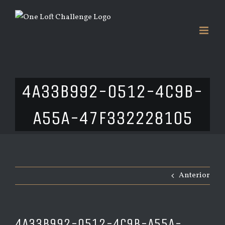
Saltar
al
contenido
4A33B992-0512-4C9B-
A55A-47F332228105
Anterior
4A33B992-0512-4C9B-A55A-