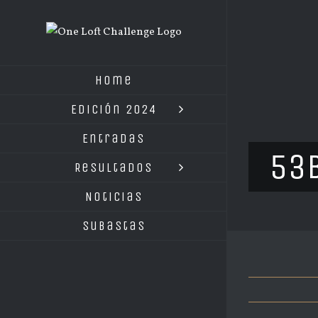
Saltar
al
contenido
Home
Edición 2024
Entradas
53
Resultados
Noticias
Subastas