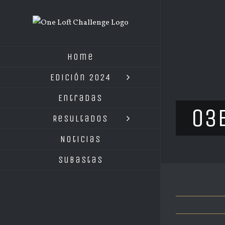
Saltar
al
contenido
Home
Edición 2024
Entradas
03
Resultados
Noticias
Subastas