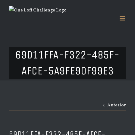
Saltar
al
contenido
69D11FFA-F322-485F-
AFCE-5A9FE90F99E3
Anterior
69D11FFA-F322-485F-AFCE-