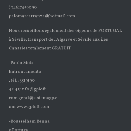
) 34617459090
palomarcarranza@hotmail.com
Nous recueillons également des pigeons de PORTUGAL
à Séville, transport de l'Algarve et Séville aux îles
Canaries totalement GRATUIT.
-Paulo Mota
Entroncamento
, tél. : 3519190
41145 info@gploft.
com geral@sistemagp.c
om www.gploft.com
-Bousselham Benna
e Portuga