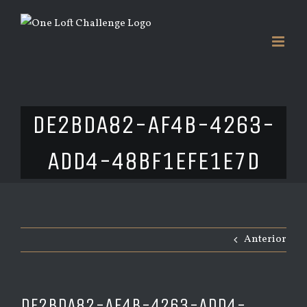
Saltar
al
contenido
DE2BDA82-AF4B-4263-
ADD4-48BF1EFE1E7D
Anterior
DE2BDA82-AF4B-4263-ADD4-