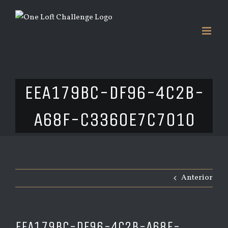
Saltar
al
contenido
EEA179BC-DF96-4C2B-
A68F-C3360E7C7010
Anterior
EEA179BC-DF96-4C2B-A68F-