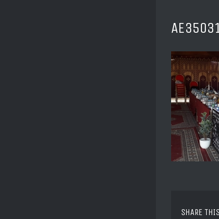
AE3503
SHARE THI