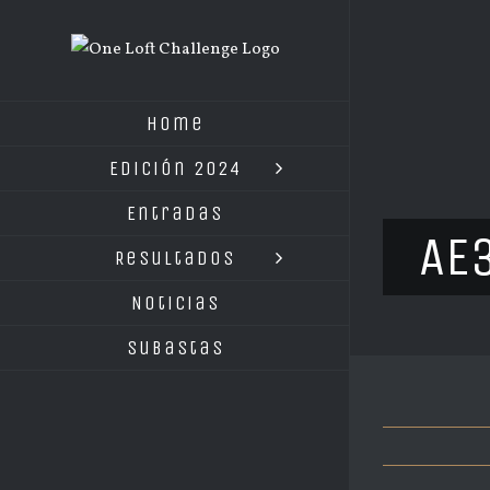
Saltar
al
contenido
Home
Edición 2024
Entradas
AE
Resultados
Noticias
Subastas