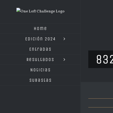
Saltar
al
contenido
Home
Edición 2024
Entradas
83
Resultados
Noticias
Subastas