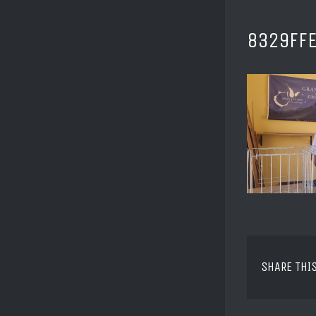
8329FF
SHARE THI