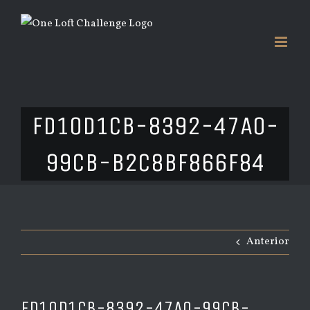
Saltar
al
contenido
FD10D1CB-8392-47A0-
99CB-B2C8BF866F84
Anterior
FD10D1CB-8392-47A0-99CB-