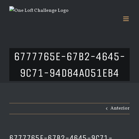
Saltar
al
contenido
6777765E-67B2-4645-
9C71-94D84A051EB4
Anterior
6777765E-67B2-4645-9C71-