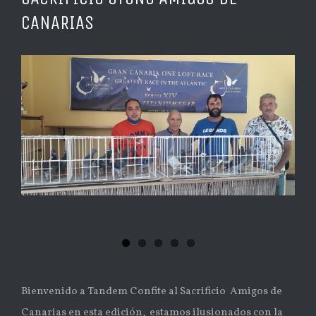
CANARIAS
Ver
imagen
más
grande
Bienvenido a Tandem Confite al Sacrificio Amigos de
Canarias en esta edición, estamos ilusionados con la