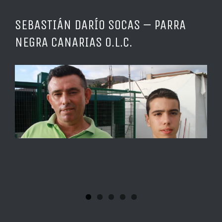
SEBASTIÁN DARÍO SOCAS – PARRA
NEGRA CANARIAS O.L.C.
Ver
imagen
más
grande