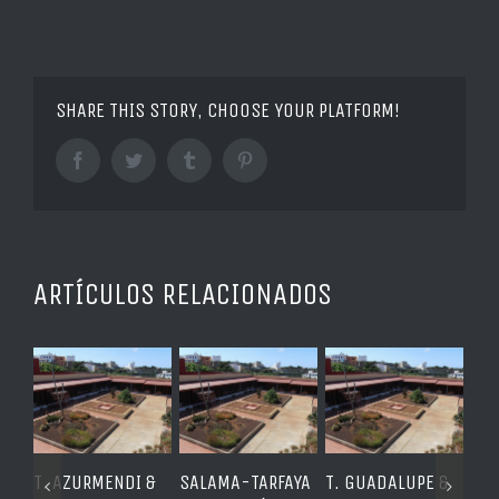
SHARE THIS STORY, CHOOSE YOUR PLATFORM!
Facebook
Twitter
Tumblr
Pinterest
ARTÍCULOS RELACIONADOS
I &
SALAMA-TARFAYA
T. GUADALUPE &
RINCÓN
T.