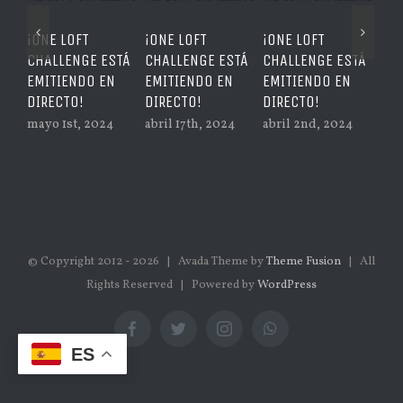
¡ONE LOFT
¡ONE LOFT
¡ONE LOFT
FIN
CHALLENGE ESTÁ
CHALLENGE ESTÁ
CHALLENGE ESTÁ
CA
EMITIENDO EN
EMITIENDO EN
EMITIENDO EN
may
DIRECTO!
DIRECTO!
DIRECTO!
mayo 1st, 2024
abril 17th, 2024
abril 2nd, 2024
© Copyright 2012 -
2026 | Avada Theme by
Theme Fusion
| All
Rights Reserved | Powered by
WordPress
Facebook
Twitter
Instagram
WhatsApp
ES