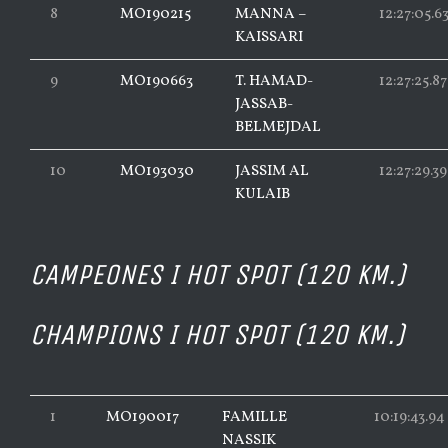
8
MO190215
MANNA –
12:27:05.6
KAISSARI
9
MO190663
T. HAMAD-
12:27:25.87
JASSAB-
BELMEJDAL
10
MO193030
JASSIM AL
12:27:29.39
KULAIB
CAMPEONES I HOT SPOT (120 KM.)
CHAMPIONS I HOT SPOT (120 KM.)
1
MO190017
FAMILLE
10:19:43.94
NASSIK