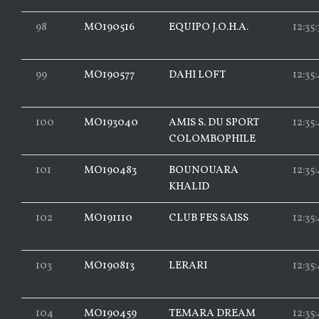
98
MO190516
EQUIPO J.O.H.A.
12:35:
99
MO190577
DAHI LOFT
12:35
100
MO193040
AMIS S. DU SPORT
12:35
COLOMBOPHILE
101
MO190483
BOUNOUARA
12:35:
KHALID
102
MO191110
CLUB FES SAISS
12:35
103
MO190813
LERARI
12:35
104
MO190459
TEMARA DREAM
12:35