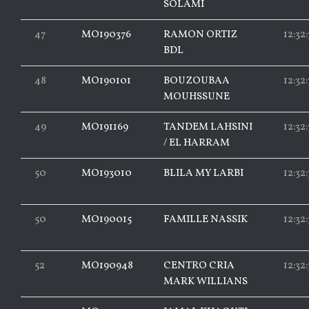
SOLAMI
47
MO190376
RAMON ORTIZ
12:32
BDL
48
MO190101
BOUZOUBAA
12:32:
MOUHSSUNE
49
MO191169
TANDEM LAHSINI
12:32:
/ EL HARRAM
50
MO193010
BLILA MY LARBI
12:32:
50
MO190015
FAMILLE NASSIK
12:32:
52
MO190948
CENTRO CRIA
12:32:
MARK WILLIANS