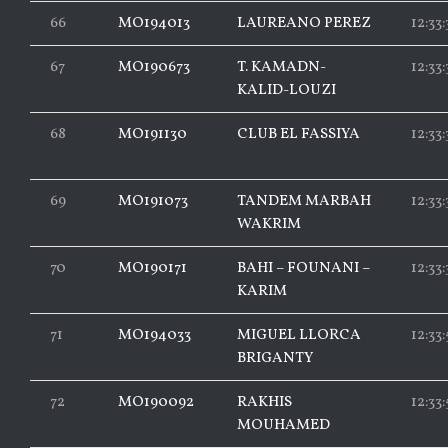
66
MO194013
LAUREANO PEREZ
12:33
67
MO190673
T. KAMADN-
12:33:
KALID-LOUZI
68
MO191130
CLUB EL FASSIYA
12:33:
69
MO191073
TANDEM MARBAH
12:33:
WAKRIM
70
MO190171
BAHI – FOUNANI –
12:33
KARIM
71
MO194033
MIGUEL LLORCA
12:33
BRIGANTY
72
MO190092
RAKHIS
12:33:
MOUHAMED