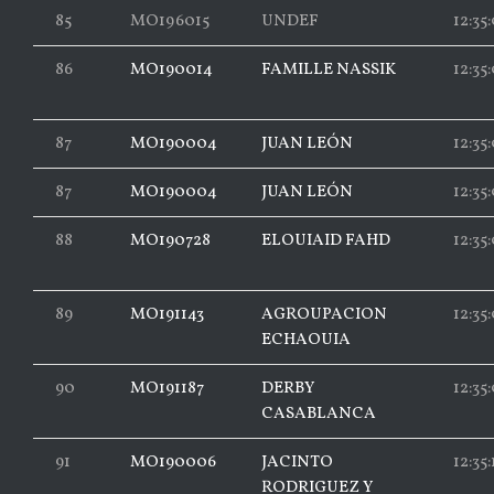
85
MO196015
UNDEF
12:35
86
MO190014
FAMILLE NASSIK
12:35
87
MO190004
JUAN LEÓN
12:35
87
MO190004
JUAN LEÓN
12:35
88
MO190728
ELOUIAID FAHD
12:35:
89
MO191143
AGROUPACION
12:35:
ECHAOUIA
90
MO191187
DERBY
12:35
CASABLANCA
91
MO190006
JACINTO
12:35:
RODRIGUEZ Y