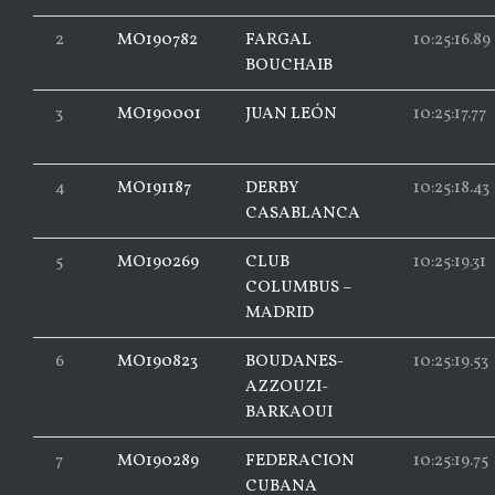
2
MO190782
FARGAL
10:25:16.89
BOUCHAIB
3
MO190001
JUAN LEÓN
10:25:17.77
4
MO191187
DERBY
10:25:18.43
CASABLANCA
5
MO190269
CLUB
10:25:19.31
COLUMBUS –
MADRID
6
MO190823
BOUDANES-
10:25:19.53
AZZOUZI-
BARKAOUI
7
MO190289
FEDERACION
10:25:19.75
CUBANA