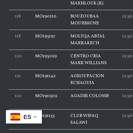
MAKHLOUK (R)
118
MO190110
BOUZOUBAA
12:36
MOUHSSUNE
118
MO193197
MOLTQA ABTAL
12:36
MARRAKECH
120
MO193029
CENTRO CRIA
12:36
MARK WILLIANS
121
MO191142
AGROUPACION
12:36
ECHAOUIA
122
MO190502
AGADIR COLOMB
12:36
123
MO191135
CLUB WIFAQ
12:36
ES
SALAWI