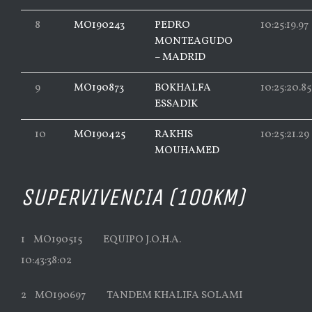
8
MO190243
PEDRO
10:25:19.97
MONTEAGUDO
– MADRID
9
MO190873
BOKHALFA
10:25:20.85
ESSADIK
10
MO190425
RAKHIS
10:25:21.29
MOUHAMED
SUPERVIVENCIA
(100KM)
1 MO190515 EQUIPO J.O.H.A.
10:43:38:02
2 MO190697 TANDEM KHALIFA SOLAMI