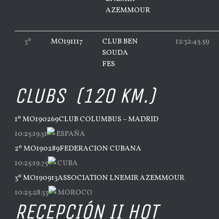
AZEMMOUR
3º
MO191117
CLUB BEN
12:32:45.59
SOUDA
FES
CLUBS (120 KM.)
1º MO190269
CLUB COLUMBUS – MADRID
10:25:19.31
ESPAÑA
2º MO190289
FEDERACION CUBANA
10:25:19.75
CUBA
3º MO190913
ASSOCIATION LNEMIR AZEMMOUR
10:25:28.33
MOROCO
RECEPCIÓN II HOT