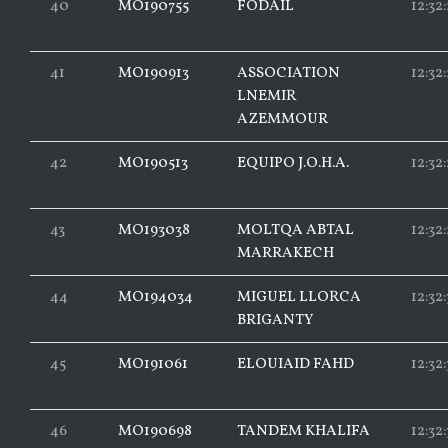
40
MO190755
FODAIL
12:32:
41
MO190913
ASSOCIATION
12:32
LNEMIR
AZEMMOUR
42
MO190513
EQUIPO J.O.H.A.
12:32
43
MO193038
MOLTQA ABTAL
12:32:
MARRAKECH
44
MO194034
MIGUEL LLORCA
12:32
BRIGANTY
45
MO191061
ELOUIAID FAHD
12:32
46
MO190698
TANDEM KHALIFA
12:32: