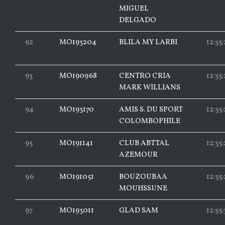
MIGUEL
DELGADO
92
MO193204
BLILA MY LARBI
12:35:
93
MO190968
CENTRO CRIA
12:35:
MARK WILLIANS
94
MO193170
AMIS S. DU SPORT
12:35:
COLOMBOPHILE
95
MO191141
CLUB ABTTAL
12:35:
AZEMOUR
96
MO191051
BOUZOUBAA
12:35
MOUHSSUNE
97
MO193011
GLAD SAM
12:35: