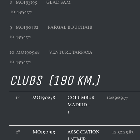
8 MO193195 GLAD SAM
10:43:54:77
9 MO190782 FARGAL BOUCHAIB
10:43:54:77
10 MO190948 VENTURE TARFAYA
10:43:54:77
CLUBS (190 KM.)
1º
MO190278
COLUMBUS
12:29:29.77
MADRID –
1
2º
MO190913
ASSOCIATION
12:32:25.83
LNEMIR