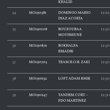
KHALID
34
MO190381
DOMINGO MARIO
12:29
DIAZ ACOSTA
35
MO190108
BOUZOUBAA
12:30
MOUHSSUNE
36
MO190876
BOKHALFA
12:30
ESSADIK
37
MO190705
TEAM H.O.H. ZAKI
12:30
38
MO190652
LOFT ADAM RMIK
12:30
39
MO190247
TANDEM CORT –
12:31
FDO MARTINEZ