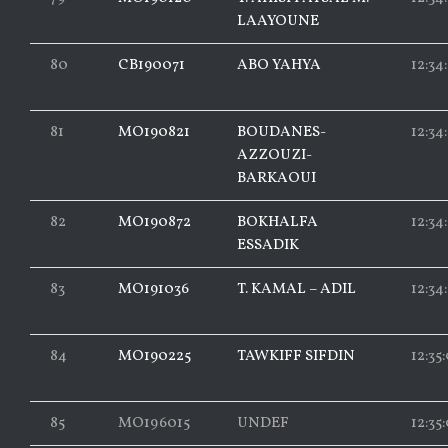
LAAYOUNE
80
CB190071
ABO YAHYA
12:34:
81
MO190821
BOUDANES-
12:34
AZZOUZI-
BARKAOUI
82
MO190872
BOKHALFA
12:34
ESSADIK
83
MO191036
T. KAMAL – ADIL
12:34
84
MO190225
TAWKIFF SIFDIN
12:35
85
MO196015
UNDEF
12:35