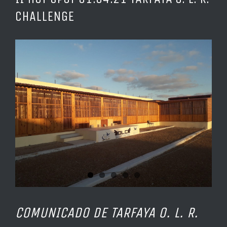
CHALLENGE
Ver
imagen
más
grande
COMUNICADO DE TARFAYA O. L. R.