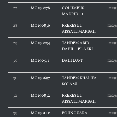
27
MO190278
COLUMBUS
12:29
MADRID – 1
28
MO190836
FRERES EL
12:29:
AISSATE MARBAH
29
MO190234
TANDEM ABID
12:29
DAHIL – EL AZRI
30
MO190578
DAHI LOFT
12:29
31
MO190697
TANDEM KHALIFA
12:29
SOLAMI
32
MO190832
FRERES EL
12:29
AISSATE MARBAH
33
MO190140
BOUNOUARA
12:29