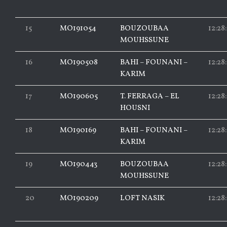
15
MO191054
BOUZOUBAA
12:28
MOUHSSUNE
16
MO190508
BAHI – FOUNANI –
12:28:
KARIM
17
MO190605
T. FERRAGA – EL
12:28
HOUSNI
18
MO190169
BAHI – FOUNANI –
12:28
KARIM
19
MO190443
BOUZOUBAA
12:28
MOUHSSUNE
20
MO190209
LOFT NASIK
12:28