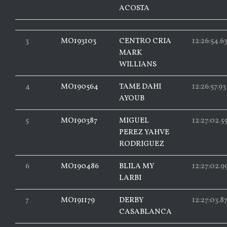
ACOSTA
3
MO193103
CENTRO CRIA
12:26:54.6
MARK
WILLIANS
4
MO190564
TAME DAHI
12:26:57.93
AYOUB
5
MO190387
MIGUEL
12:27:02.5
PEREZ YAHVE
RODRIGUEZ
6
MO190486
BLILA MY
12:27:02.9
LARBI
7
MO191179
DERBY
12:27:03.8
CASABLANCA