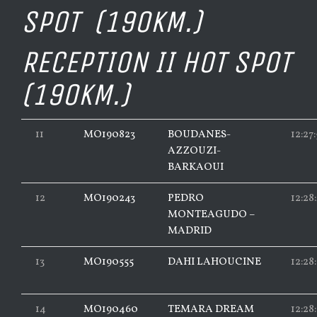
SPOT (190KM.)
RECEPTION II HOT SPOT
(190KM.)
11
MO190823
BOUDANES-
12:27
AZZOUZI-
BARKAOUI
12
MO190243
PEDRO
12:28
MONTEAGUDO –
MADRID
13
MO190555
DAHI LAHOUCINE
12:28
14
MO190460
TEMARA DREAM
12:28