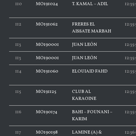
110
MO191024
T. KAMAL – ADIL
12:35
112
MO191062
FRERES EL
12:35:
AISSATE MARBAH
113
MO190001
JUAN LEÓN
12:35:
113
MO190001
JUAN LEÓN
12:35:
114
MO191060
ELOUIAID FAHD
12:35:
115
MO191125
CLUB AL
12:35:
KARAOINE
116
MO190174
BAHI – FOUNANI –
12:35
KARIM
117
MO190198
LAMINE (A) &
12:36