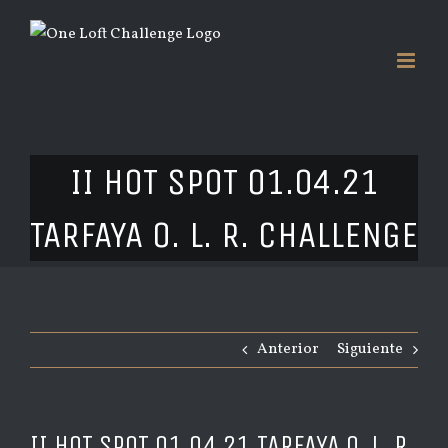
Saltar
al
contenido
II HOT SPOT 01.04.21
TARFAYA O. L. R. CHALLENGE
Anterior
Siguiente
II HOT SPOT 01.04.21 TARFAYA O. L. R.