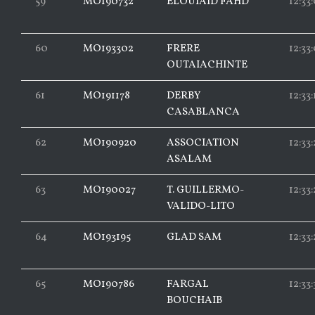
59
MO190732
ELOUIAID FAHD
12:33
60
MO193302
FRERE
12:33
OUTAIACHINTE
61
MO191178
DERBY
12:33:
CASABLANCA
62
MO190920
ASSOCIATION
12:33:
ASALAM
63
MO190027
T. GUILLERMO-
12:33
VALIDO-LITO
64
MO193195
GLAD SAM
12:33:
65
MO190786
FARGAL
12:33
BOUCHAIB