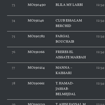
73
MO190490
BLILA MY LARBI
12:34
74
MO191146
CLUB ESSALAM
12:34
BERCHID
75
MO190782
FARGAL
12:34
BOUCHAIB
76
MO191066
FRERES EL
12:34
AISSATE MARBAH
77
MO190214
MANNA –
12:34
KAISSARI
78
MO190661
T. HAMAD-
12:34:
JASSAB-
BELMEJDAL
79
MO190120
T. AHISI FAYSAL M.
12:34