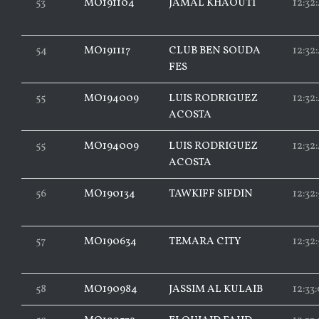
53
MO191104
JAMAL KHAOUTI
12:32
54
MO191117
CLUB BEN SOUDA
12:32
FES
55
MO194009
LUIS RODRIGUEZ
12:32
ACOSTA
55
MO194009
LUIS RODRIGUEZ
12:32
ACOSTA
56
MO190134
TAWKIFF SIFDIN
12:32
57
MO190634
TEMARA CITY
12:32
58
MO190984
JASSIM AL KULAIB
12:33