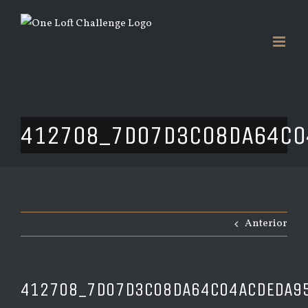
Saltar
al
contenido
412708_7D07D3C08DA64C0
Anterior
412708_7D07D3C08DA64C04ACDEDA9