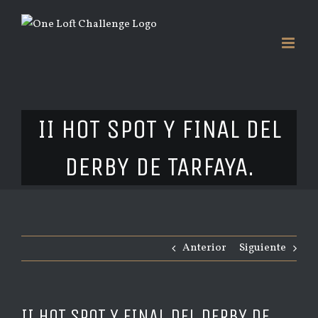
Saltar
al
contenido
II HOT SPOT Y FINAL DEL
DERBY DE TARFAYA.
Anterior
Siguiente
II HOT SPOT Y FINAL DEL DERBY DE