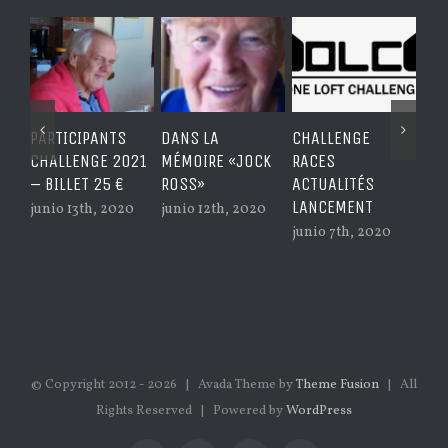
PARTICIPANTS
DANS LA
CHALLENGE
NOU
CHALLENGE 2021
MÉMOIRE «JOCK
RACES
CO
– BILLET 25 €
ROSS»
ACTUALITÉS
BA
LANCEMENT
CH
junio 13th, 2020
junio 12th, 2020
junio 7th, 2020
jun
© Copyright 2012 -
2026 | Avada Theme by
Theme Fusion
| All
Rights Reserved | Powered by
WordPress