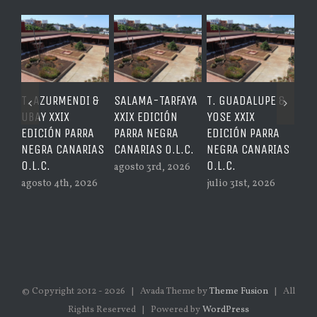
 &
SALAMA-TARFAYA
T. GUADALUPE &
RINCÓN
T.
XXIX EDICIÓN
YOSE XXIX
COLOMBÓFILO
IS
A
PARRA NEGRA
EDICIÓN PARRA
XXIX EDICIÓN
ED
IAS
CANARIAS O.L.C.
NEGRA CANARIAS
PARRA NEGRA
NE
O.L.C.
CANARIAS O.L.C.
O.
agosto 3rd, 2026
26
julio 31st, 2026
julio 30th, 2026
ago
© Copyright 2012 -
2026 | Avada Theme by
Theme Fusion
| All
Rights Reserved | Powered by
WordPress