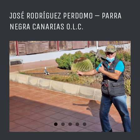
JOSÉ RODRÍGUEZ PERDOMO – PARRA
NEGRA CANARIAS O.L.C.
Ver
imagen
más
grande