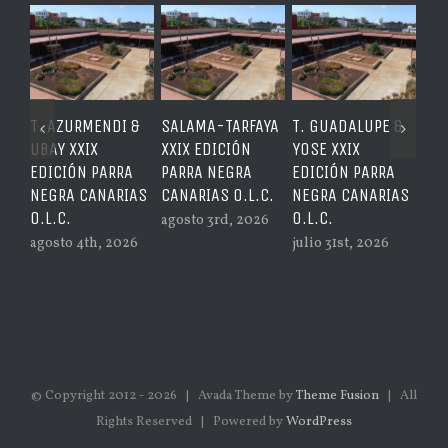
SALAMA-TARFAYA
T. GUADALUPE &
RINCÓN
T. 
XXIX EDICIÓN
YOSE XXIX
COLOMBÓFILO
ISL
PARRA NEGRA
EDICIÓN PARRA
XXIX EDICIÓN
EDI
CANARIAS O.L.C.
NEGRA CANARIAS
PARRA NEGRA
NE
O.L.C.
CANARIAS O.L.C.
O.L
agosto 3rd, 2026
julio 31st, 2026
julio 30th, 2026
ago
© Copyright 2012 -
2026 | Avada Theme by
Theme Fusion
| All
Rights Reserved | Powered by
WordPress