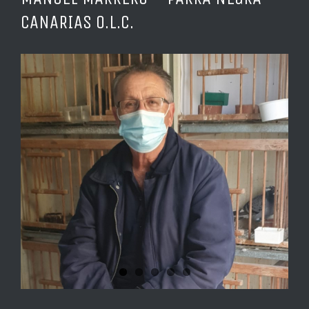
CANARIAS O.L.C.
Ver
imagen
más
grande