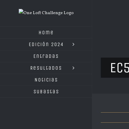
Saltar
al
contenido
Home
Edición 2024
Entradas
EC
Resultados
Noticias
Subastas