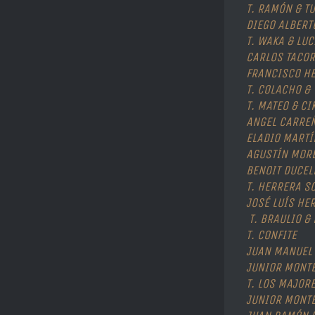
T. RAMÓN & T
DIEGO ALBERT
T. WAKA & LU
CARLOS TACO
FRANCISCO H
T. COLACHO & 
T. MATEO & CI
ANGEL CARRE
ELADIO MART
AGUSTÍN MOR
BENOIT DUCEL
T. HERRERA S
JOSÉ LUÍS HE
T. BRAULIO &
T. CONFITE
JUAN MANUEL
JUNIOR MONT
T. LOS MAJOR
JUNIOR MONT