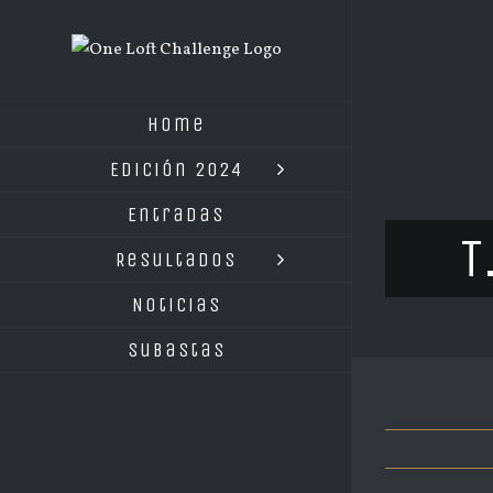
Saltar
al
contenido
Home
Edición 2024
Entradas
T
Resultados
Noticias
Subastas