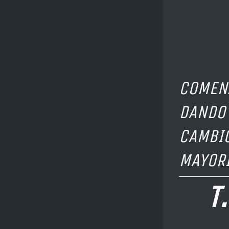
» T
XXIV 
COMENZ
DANDO 
CAMBIO
MAYORÍ
T. 