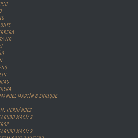
URID
O
CIO
RONTE
ERRERA
TAVIO
KI
ÑO
ÍN
ENO
LIN
OCAS
RRERA
 MANUEL MARTÍN & ENRIQUE
 M. HERNÁNDEZ
EAGUDO MACÍAS
EROS
EAGUDO MACÍAS