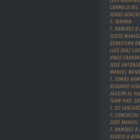
LUÍS RODRIGU
CARMELO DEL 
JORGE GONZÁ
T. TARFAYA
T. RAMIREZ &
JESÚS MANUEL
SEBASTIAN DA
LUÍS DIAZ LUG
HNOS CARABA
JOSÉ ANTONIO
MANUEL MEND
T. TOMÁS RAM
SEGUNDO HID
JASSIM AL KU
TEAM HNO. S
T. GC LANZAR
T. COMERCIAL
JOSÉ MANUEL 
T. RAMÍREZ & 
SERGIO & BER