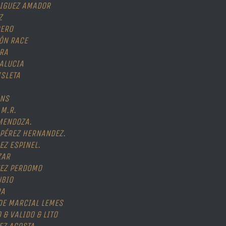
RIGUEZ AMADOR
Z
ERO
ÓN RACE
RA
ALUCIA
ISLETA
ANS
.M.R.
MENDOZA.
PÉREZ HERNANDEZ.
EZ ESPINEL.
ZAR
UEZ PERDOMO
UBIO
RA
DE MARCIAL LEMES
 & VALIDO & LITO