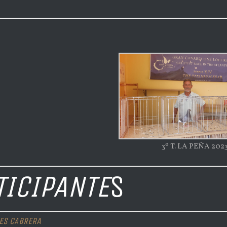
3º T. LA PEÑA 202
TICIPANTE
S
ES CABRERA