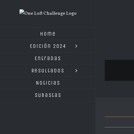
Saltar
al
contenido
Home
Edición 2024
Entradas
Resultados
Noticias
Subastas