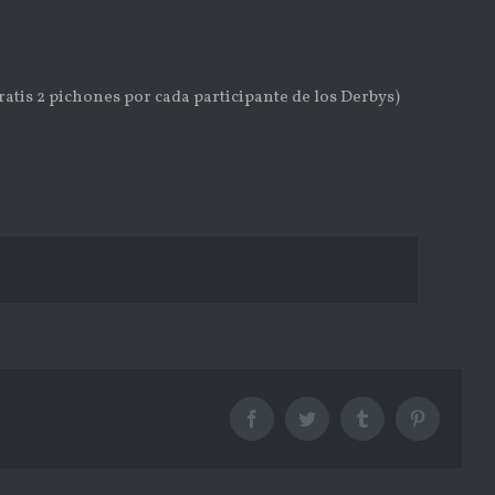
atis 2 pichones por cada participante de los Derbys)
Facebook
Twitter
Tumblr
Pinterest