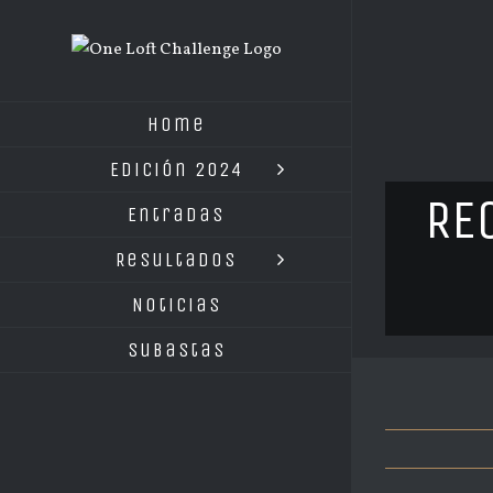
Saltar
al
contenido
Home
Edición 2024
RE
Entradas
Resultados
Noticias
Subastas