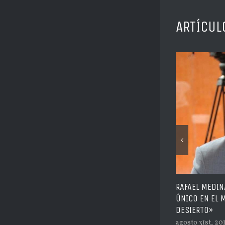
ARTÍCUL
RAFAEL MEDINA: «EL CHALLENGE ES UN DERBY
MÁS 
ÚNICO EN EL MUNDO, SOBRE MAR Y
julio
DESIERTO»
agosto 31st, 2019