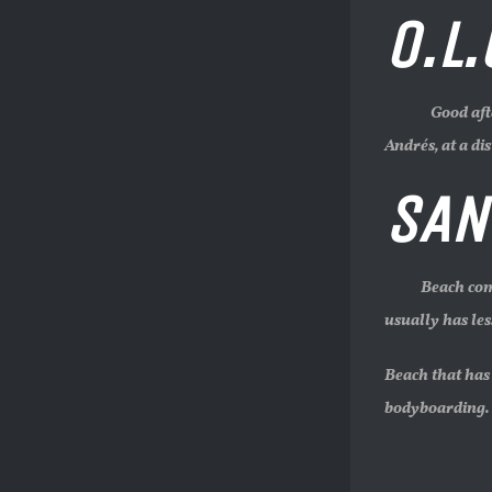
O.L.
Good afternoo
Andrés, at a di
SAN
Beach composed
usually has les
Beach that has
bodyboarding.