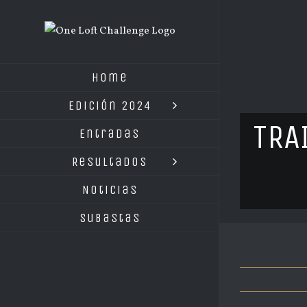
Saltar
al
contenido
Home
Edición 2024
TRA
Entradas
Resultados
Noticias
Subastas