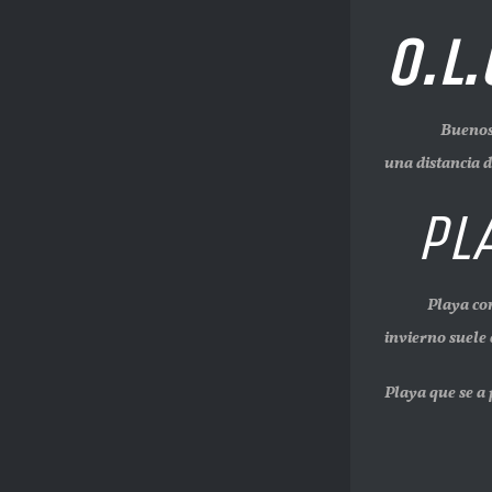
O.L.
Buenos tardes
una distancia d
PLA
Playa compuest
invierno suele
Playa que se a 
PA