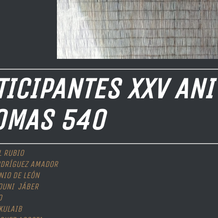
TICIPANTES XXV ANI
OMAS 540
L RUBIO
ODRÍGUEZ AMADOR
NIO DE LEÓN
OUNI JÁBER
O
KULAIB