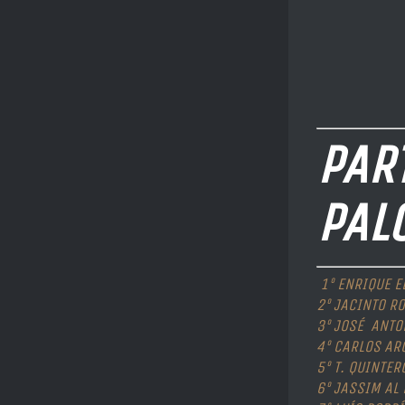
PAR
PAL
1º ENRIQUE E
2º JACINTO R
3º JOSÉ ANTO
4º CARLOS AR
5º T. QUINTER
6º JASSIM AL 