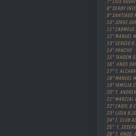
7º LUÍS RODR
8º DERBY INT
9º SANTIAGO 
10º JORGE GO
11º CARMELO 
12º MANUEL 
13º SERGIO &
14º PANCHO
15º TANDEM S
16º
HNOS SA
17º T. ALCAR
18º MANUEL 
19º FAMILIA 
20º T. ANDRE
21º MARCIAL
22º CAROL & 
23º LIDIA & J
24º T. CLUB A
25º T. JOSEAB
26º T. HNOS.