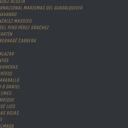
ÍGUEZ ACOSTA
ERNACIONAL MARISMAS DEL GUADALQUIVIR
NAVARRO
NZALEZ MASSIEU
DEL PINO PÉREZ
SÁNCHEZ
MARTÍN
 BERNABÉ CABRERA
ALAZAR
NTOS
AVANERAS
MATEOS
CARABALLO
W & DANIEL
 LEMES
ENRIQUE
OSÉ LUÍS
LAS ROJAS
I
 ALMADA