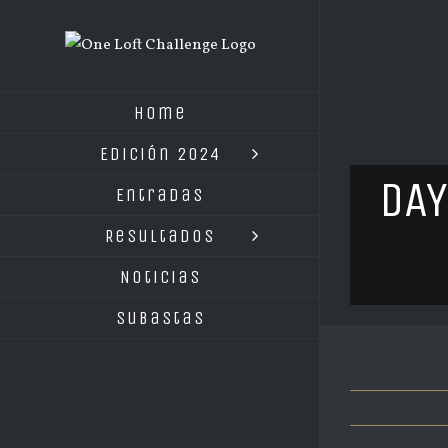
Saltar
al
contenido
Home
Edición 2024
DAY
Entradas
Resultados
Noticias
Subastas