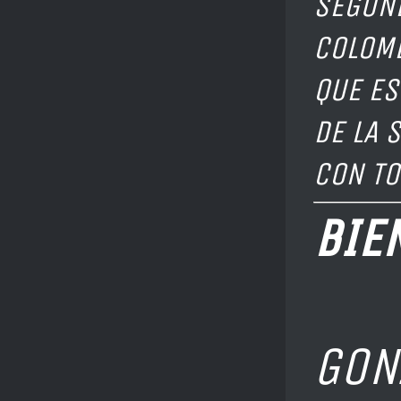
SEGUND
COLOMB
QUE ES
DE LA 
CON TO
BI
D
GON