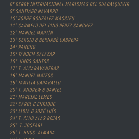
8º DERBY INTERNACIONAL MARISMAS DEL GUADALQUIVIR
9º SANTIAGO NAVARRO
10º JORGE GONZALEZ MASSIEU
11º CARMELO DEL PINO PÉREZ
SÁNCHEZ
12º MANUEL MARTÍN
13º SERGIO & BERNABÉ CABRERA
14º PANCHO
15º TANDEM SALAZAR
16º
HNOS SANTOS
17º T. ALCARAVANERAS
18º MANUEL MATEOS
19º FAMILIA CARABALLO
20º T. ANDREW & DANIEL
21º MARCIAL LEMES
22º CAROL & ENRIQUE
23º LIDIA & JOSÉ LUÍS
24º T. CLUB ALAS ROJAS
25º T. JOSEABI
26º T. HNOS. ALMADA