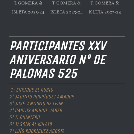
T. GOMERA &
T. GOMERA &
T. GOMERA &
ISLETA 2023-24
ISLETA 2023-24
ISLETA 2023-24
PARTICIPANTES XXV
ANIVERSARIO Nº DE
PALOMAS 525
1º ENRIQUE EL RUBIO
2º JACINTO RODRÍGUEZ AMADOR
3º JOSÉ ANTONIO DE LEÓN
4º CARLOS AROUNI JÁBER
5º T. QUINTERO
6º JASSIM AL KULAIB
7º LUÍS RODRÍGUEZ ACOSTA