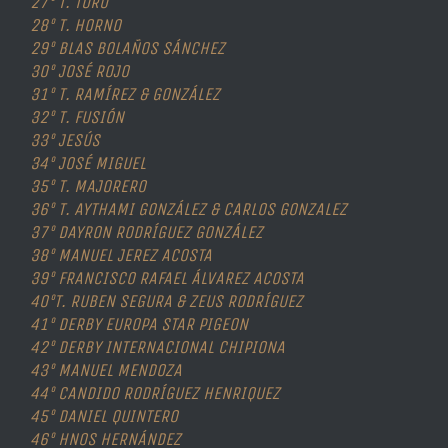
27º T. TORO
28º T. HORNO
29º BLAS BOLAÑOS SÁNCHEZ
30º JOSÉ ROJO
31º T. RAMÍREZ & GONZÁLEZ
32º T. FUSIÓN
33º JESÚS
34º JOSÉ MIGUEL
35º T. MAJORERO
36º T. AYTHAMI GONZÁLEZ & CARLOS GONZALEZ
37º DAYRON RODRÍGUEZ GONZÁLEZ
38º MANUEL JEREZ ACOSTA
39º FRANCISCO RAFAEL ÁLVAREZ ACOSTA
40ºT. RUBEN SEGURA & ZEUS RODRÍGUEZ
41º DERBY EUROPA STAR PIGEON
42º DERBY INTERNACIONAL CHIPIONA
43º MANUEL MENDOZA
44º CANDIDO RODRÍGUEZ HENRIQUEZ
45º DANIEL QUINTERO
46º HNOS HERNÁNDEZ