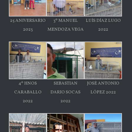
25 ANIVERSARIO
3º MANUEL
LUÍS DÍAZ LUGO
2023
MENDOZA VEGA
2022
4º HNOS
SEBASTIAN
JOSÉ ANTONIO
CARABALLO
DARIO SOCAS
LÓPEZ 2022
2022
2022