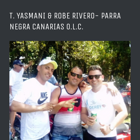
T. YASMANI & ROBE RIVERO- PARRA
NEGRA CANARIAS O.L.C.
Ver
imagen
más
grande