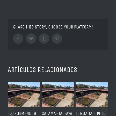
SHARE THIS STORY, CHOOSE YOUR PLATFORM!
Facebook
Twitter
Tumblr
Pinterest
ARTÍCULOS RELACIONADOS
SALAMA-TARFAYA
T. GUADALUPE &
RINCÓN
T. 