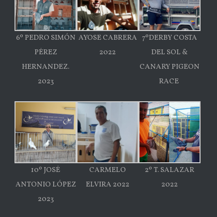
6º PEDRO SIMÓN
AYOSE CABRERA
7ºDERBY COSTA
PÉREZ
2022
DEL SOL &
HERNANDEZ.
CANARY PIGEON
2023
RACE
10º JOSÉ
CARMELO
2º T. SALAZAR
ANTONIO LÓPEZ
ELVIRA 2022
2022
2023