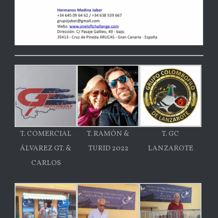
T. COMERCIAL
T. RAMÓN &
T. GC
ÁLVAREZ GT. &
TURID 2022
LANZAROTE
CARLOS