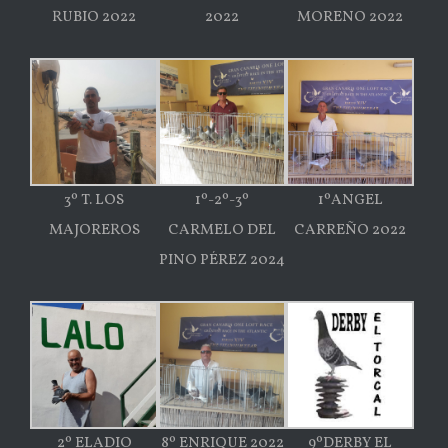
RUBIO 2022
2022
MORENO 2022
3º T. LOS
1º-2º-3º
1ºANGEL
MAJOREROS
CARMELO DEL
CARREÑO 2022
PINO PÉREZ 2024
2º ELADIO
8º ENRIQUE 2022
9ºDERBY EL