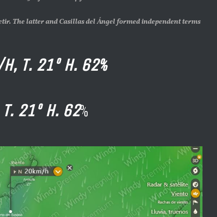
etir. The latter and Casillas del Ángel formed independent terms
H, T. 21º H. 62%
T. 21º H. 62
%