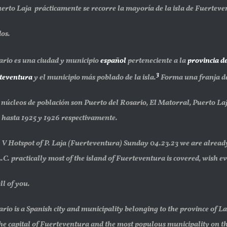
erto Laja prácticamente se recorre la mayoría de la isla de Fuerteven
dos.
ario es una ciudad y municipio
español
perteneciente a la
provincia d
3
teventura
y el municipio más poblado de la isla.
​ Forma una franja de
s núcleos de población son Puerto del Rosario, El Matorral, Puerto La
 hasta 1925 y 1926 respectivamente.
V Hotspot of P. Laja (Fuerteventura) Sunday 04.23.23 we are already
. practically most of the island of Fuerteventura is covered, wish ev
ll of you.
ario is a Spanish city and municipality belonging to the province of
 the capital of Fuerteventura and the most populous municipality on the