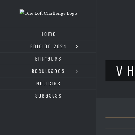
Saltar
al
contenido
Home
Edición 2024
Entradas
V 
Resultados
Noticias
Subastas