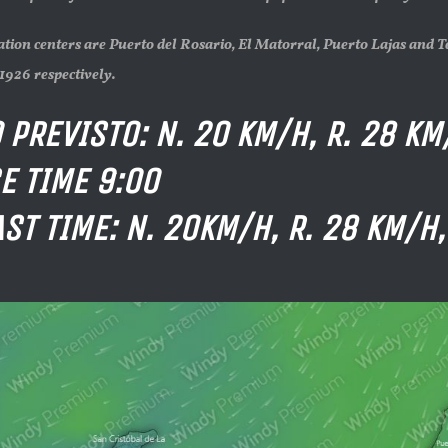
tion centers are Puerto del Rosario, El Matorral, Puerto Lajas and T
1926 respectively.
 PREVISTO: N. 20 KM/H, R. 28 KM/
E TIME 9:00
ST TIME: N. 20KM/H, R. 28 KM/H, 