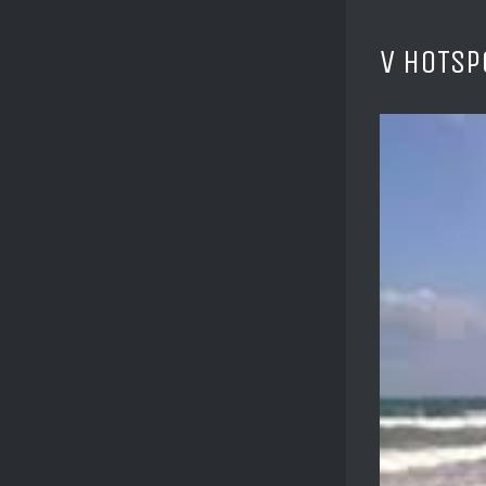
V HOTSP
Ver
imagen
más
grande