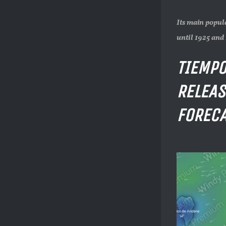
Its main popula
until 1925 and 
TIEMPO
RELEAS
FORECA