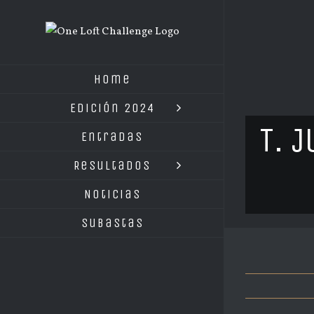
Saltar
al
contenido
Home
Edición 2024
T. 
Entradas
Resultados
Noticias
Subastas