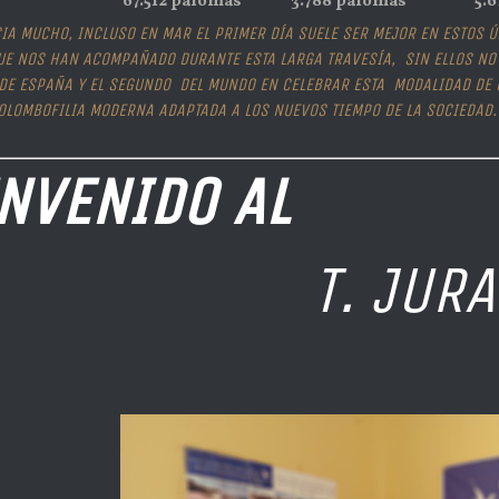
67.512 palomas
3.788 palomas
5.6
IA MUCHO, INCLUSO EN MAR EL PRIMER DÍA SUELE SER MEJOR EN ESTOS 
E NOS HAN ACOMPAÑADO DURANTE ESTA LARGA TRAVESÍA, SIN ELLOS NO H
DE ESPAÑA Y EL SEGUNDO DEL MUNDO EN CELEBRAR ESTA MODALIDAD DE C
COLOMBOFILIA MODERNA ADAPTADA A LOS NUEVOS TIEMPO DE LA SOCIEDAD
NVENIDO AL
T. JUR