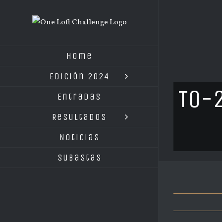
Saltar
al
contenido
Home
Edición 2024
TO-2
Entradas
Resultados
Noticias
Subastas