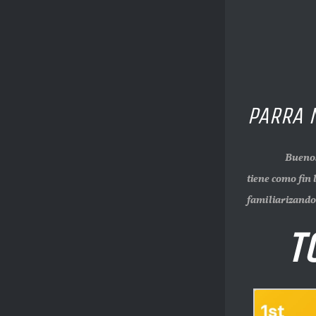
PARRA 
Buenos días y
tiene como fin 
familiarizando 
TOP