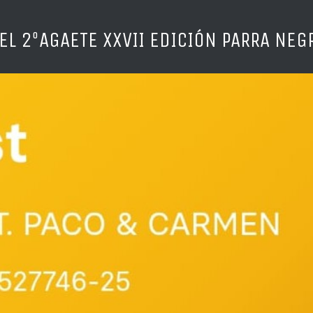
EL 2ºAGAETE XXVII EDICIÓN PARRA NEGR